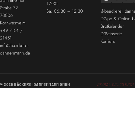
Stammheimer
17:30
Straße 72
@baeckerei_dan
Sa: 06:30 – 12:30
70806
D'App & Online be
Kornwestheim
Brotkalender
+49 7154 /
D'Patisserie
21451
Karriere
info@baeckerei-
dannenmann.de
© 2026 BÄCKEREI DANNENMANN GMBH
BROTAL GEILES BROT.