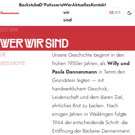
Backstube
D'Patisserie
Wer
Aktuelles
Kontakt
wir
DE
/
EN
sind
SEIT 1954
WER WIR SIND
Unsere Geschichte beginnt in den
DIE
frühen 1950er Jahren, als
Willy und
GESCHICHTE
Paula Dannenmann
in Tamm den
Grundstein legten — mit
handwerklichem Geschick,
Leidenschaft und dem klaren Ziel,
ehrliches Brot zu backen. Nach
einigen Jahren in Waiblingen folgte
1964 der entscheidende Schritt: die
Eröffnung der Bäckerei Dannenmann