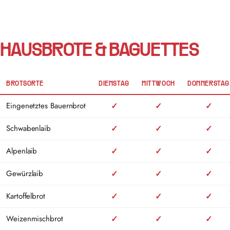
HAUSBROTE & BAGUETTES
BROTSORTE
DIENSTAG
MITTWOCH
DONNERSTAG
Backtage der klassischen Brotsorten der Bäckerei Dannenmann, Dienstag
Eingenetztes Bauernbrot
✓
✓
✓
Schwabenlaib
✓
✓
✓
Alpenlaib
✓
✓
✓
Gewürzlaib
✓
✓
✓
Kartoffelbrot
✓
✓
✓
Weizenmischbrot
✓
✓
✓