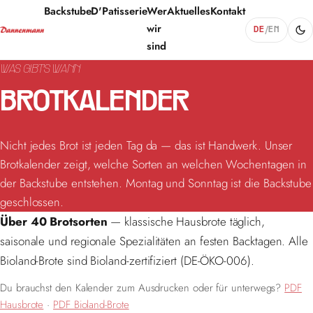
Backstube
D'Patisserie
Wer
Aktuelles
Kontakt
wir
DE
/
EN
sind
WAS GIBT'S WANN
BROTKALENDER
Nicht jedes Brot ist jeden Tag da — das ist Handwerk. Unser
Brotkalender zeigt, welche Sorten an welchen Wochentagen in
der Backstube entstehen. Montag und Sonntag ist die Backstube
geschlossen.
Über 40 Brotsorten
— klassische Hausbrote täglich,
saisonale und regionale Spezialitäten an festen Backtagen. Alle
Bioland-Brote sind Bioland-zertifiziert (DE-ÖKO-006).
Du brauchst den Kalender zum Ausdrucken oder für unterwegs?
PDF
Hausbrote
·
PDF Bioland-Brote