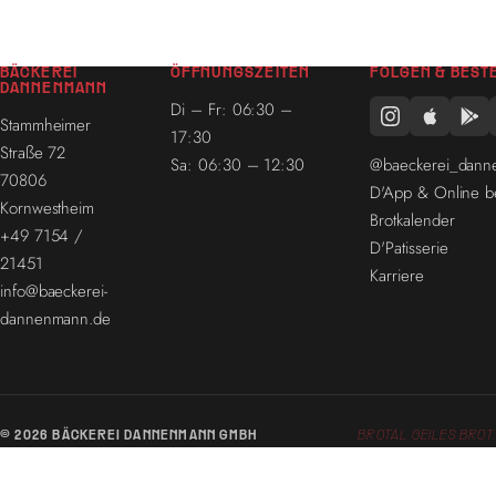
BÄCKEREI
ÖFFNUNGSZEITEN
FOLGEN & BEST
DANNENMANN
Di – Fr: 06:30 –
Stammheimer
17:30
Straße 72
@baeckerei_dan
Sa: 06:30 – 12:30
70806
D'App & Online be
Kornwestheim
Brotkalender
+49 7154 /
D'Patisserie
21451
Karriere
info@baeckerei-
dannenmann.de
© 2026 BÄCKEREI DANNENMANN GMBH
BROTAL GEILES BROT.