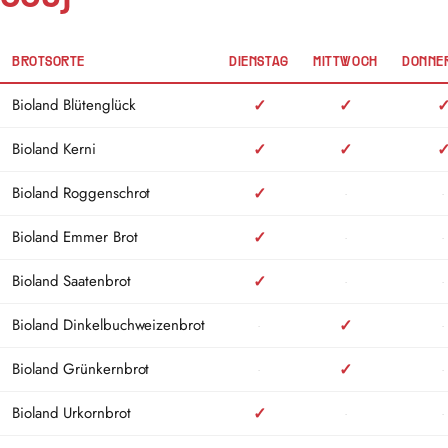
BROTSORTE
DIENSTAG
MITTWOCH
DONNE
Backtage der Bioland-Brote der Bäckerei Dannenmann, Dienstag bis Samst
Bioland Blütenglück
✓
✓
Bioland Kerni
✓
✓
Bioland Roggenschrot
✓
·
·
Bioland Emmer Brot
✓
·
·
Bioland Saatenbrot
✓
·
·
Bioland Dinkelbuchweizenbrot
·
✓
·
Bioland Grünkernbrot
·
✓
·
Bioland Urkornbrot
✓
·
·