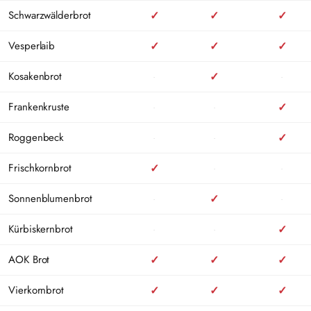
Schwarzwälderbrot
✓
✓
✓
Vesperlaib
✓
✓
✓
Kosakenbrot
·
✓
·
Frankenkruste
·
·
✓
Roggenbeck
·
·
✓
Frischkornbrot
✓
·
·
Sonnenblumenbrot
·
✓
·
Kürbiskernbrot
·
·
✓
AOK Brot
✓
✓
✓
Vierkornbrot
✓
✓
✓