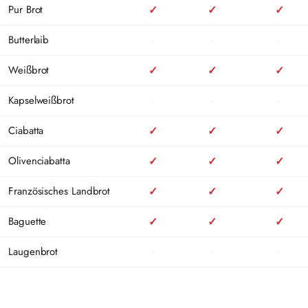
Pur Brot
✓
✓
✓
Butterlaib
·
·
·
Weißbrot
✓
✓
✓
Kapselweißbrot
·
·
·
Ciabatta
✓
✓
✓
Olivenciabatta
✓
✓
✓
Französisches Landbrot
✓
✓
✓
Baguette
✓
✓
✓
Laugenbrot
·
·
·